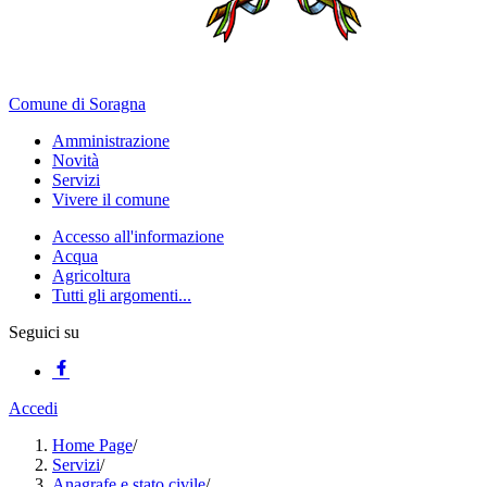
Comune di Soragna
Amministrazione
Novità
Servizi
Vivere il comune
Accesso all'informazione
Acqua
Agricoltura
Tutti gli argomenti...
Seguici su
Accedi
Home Page
/
Servizi
/
Anagrafe e stato civile
/