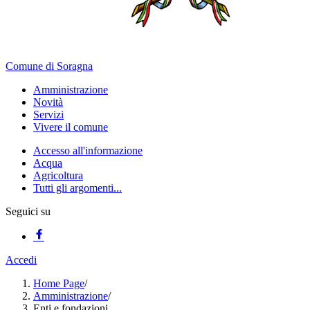
Comune di Soragna
Amministrazione
Novità
Servizi
Vivere il comune
Accesso all'informazione
Acqua
Agricoltura
Tutti gli argomenti...
Seguici su
Accedi
Home Page
/
Amministrazione
/
Enti e fondazioni