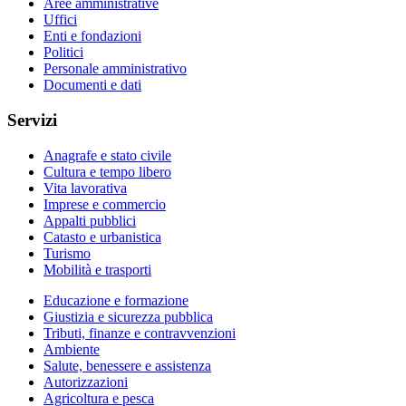
Aree amministrative
Uffici
Enti e fondazioni
Politici
Personale amministrativo
Documenti e dati
Servizi
Anagrafe e stato civile
Cultura e tempo libero
Vita lavorativa
Imprese e commercio
Appalti pubblici
Catasto e urbanistica
Turismo
Mobilità e trasporti
Educazione e formazione
Giustizia e sicurezza pubblica
Tributi, finanze e contravvenzioni
Ambiente
Salute, benessere e assistenza
Autorizzazioni
Agricoltura e pesca