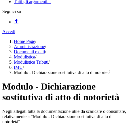
Tutti gli argomenti...
Seguici su
Accedi
Home Page
/
Amministrazione
/
Documenti e dati
/
Modulistica
/
Modulistica Tributi
/
IMU
/
Modulo - Dichiarazione sostitutiva di atto di notorietà
Modulo - Dichiarazione
sostitutiva di atto di notorietà
Negli allegati tutta la documentazione utile da scaricare o consultare,
relativamente a “Modulo - Dichiarazione sostitutiva di atto di
notorietà”.