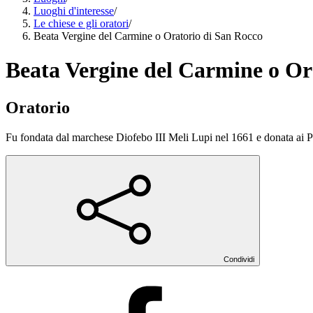
Luoghi d'interesse
/
Le chiese e gli oratori
/
Beata Vergine del Carmine o Oratorio di San Rocco
Beata Vergine del Carmine o Or
Oratorio
Fu fondata dal marchese Diofebo III Meli Lupi nel 1661 e donata ai Pa
Condividi