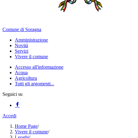
Comune di Soragna
Amministrazione
Novità
Servizi
Vivere il comune
Accesso all'informazione
Acqua
Agricoltura
Tutti gli argomenti...
Seguici su
Accedi
Home Page
/
Vivere il comune
/
Luoghi
/