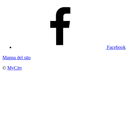
Facebook
Mappa del sito
©
MyCity